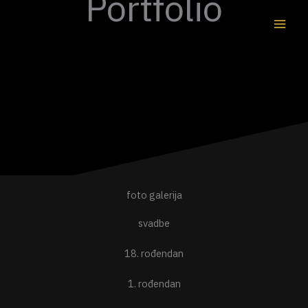
Portfolio
Skip
to
content
foto galerija
svadbe
18. rođendan
1. rođendan